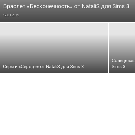
Браслет «Бесконечность» от NataliS для Sims 3
12.01.2019
Солнцезащи
Серьги «Сердце» от NataliS для Sims 3
Sims 3