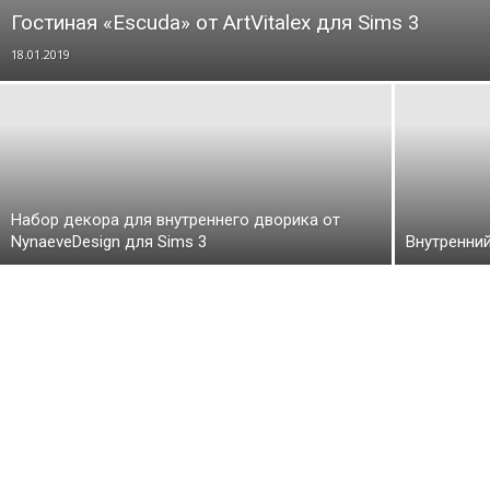
Гостиная «Escuda» от ArtVitalex для Sims 3
18.01.2019
Набор декора для внутреннего дворика от
NynaeveDesign для Sims 3
Внутренний