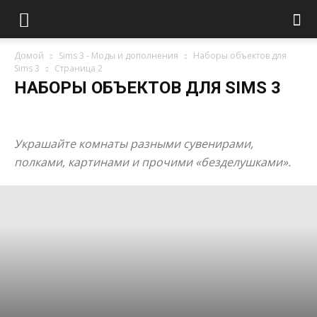
Домой
Sims 3 - Моды и дополнения
Наборы объектов для
Sims 3
Страница 2
НАБОРЫ ОБЪЕКТОВ ДЛЯ SIMS 3
Ванная комната
Гостиные, зоны отдыха, бары
Кухни и столовые
Спальни и детские комнаты
Украшайте комнаты разными сувенирами,
полками, картинами и прочими «безделушками».