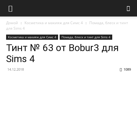
Домой
Косметика и макияж для Симс 4
Помада, блеск и тинт
для Sims 4
Косметика и макияж для Симс 4
Помада, блеск и тинт для Sims 4
Тинт № 63 от Bobur3 для
Sims 4
14.12.2018
1089