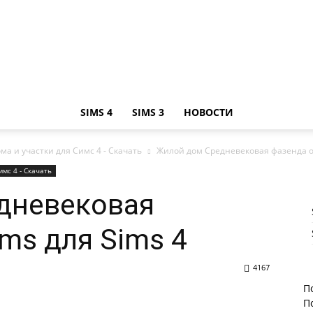
SIMS 4
SIMS 3
НОВОСТИ
ма и участки для Симс 4 - Скачать
Жилой дом Средневековая фазенда от
имс 4 - Скачать
дневековая
ms для Sims 4
4167
П
П