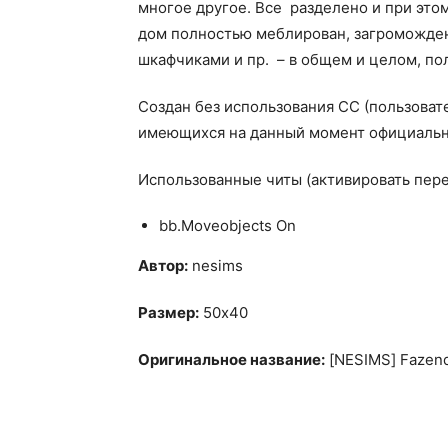
многое другое. Все разделено и при это
дом полностью меблирован, загроможден
шкафчиками и пр. – в общем и целом, по
Создан без использования CC (пользовате
имеющихся на данный момент официальны
Использованные читы (активировать пер
bb.Moveobjects On
Автор:
nesims
Размер:
50х40
Оригинальное название:
[NESIMS] Fazend