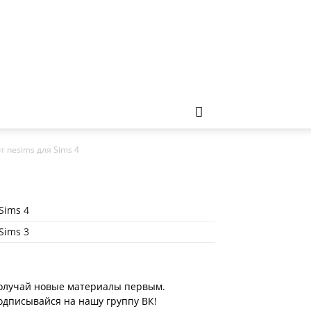
 nesims для Sims 4
Sims 4
Sims 3
олучай новые материалы первым.
одписывайся на нашу группу ВК!