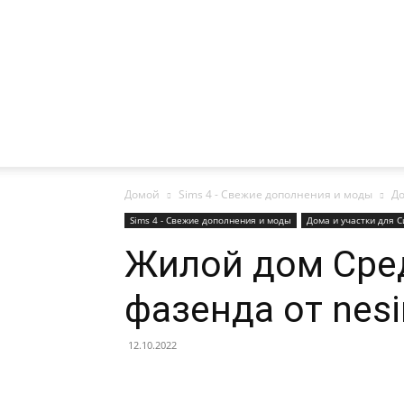
Домой
Sims 4 - Свежие дополнения и моды
До
Sims 4 - Свежие дополнения и моды
Дома и участки для С
Жилой дом Сре
фазенда от nesi
12.10.2022